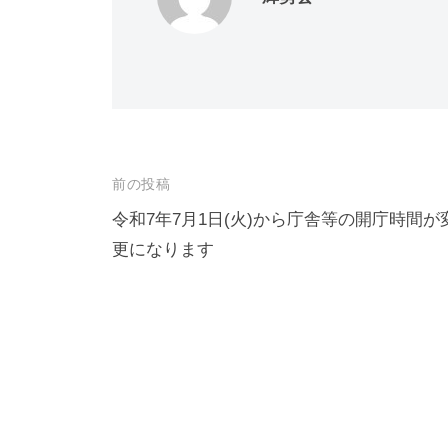
投
前の投稿
稿
令和7年7月1日(火)から庁舎等の開庁時間が
更になります
ナ
ビ
ゲ
ー
シ
ョ