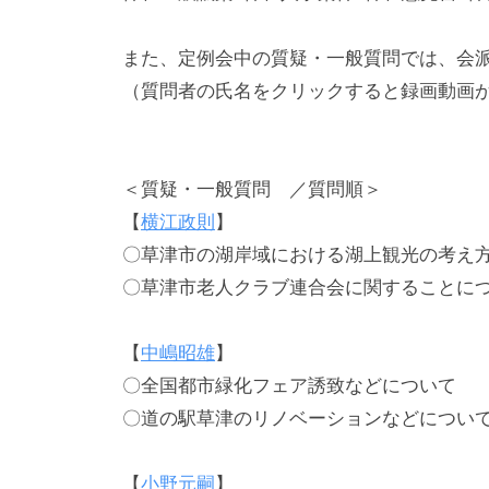
、
持
また、定例会中の質疑・一般質問では、会
続
（質問者の氏名をクリックすると録画動画
可
能
な
＜質疑・一般質問 ／質問順＞
ま
【
横江政則
】
ち
〇草津市の湖岸域における湖上観光の考え
づ
〇草津市老人クラブ連合会に関することに
く
り
【
中嶋昭雄
】
へ
の
〇全国都市緑化フェア誘致などについて
挑
〇道の駅草津のリノベーションなどについ
戦
【
小野元嗣
】