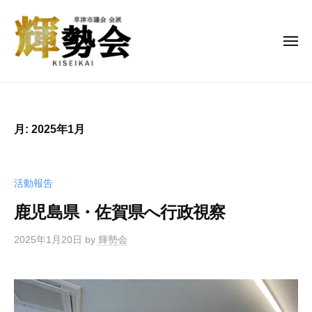
草
コ
津
ン
市
メ
テ
議
ニ
ュ
ン
会
ー
草
よ
会
ツ
津
り
派
へ
良
輝
市
ス
月:
2025年1月
勢
い
議
キ
会
未
会
ッ
来
会
プ
活動報告
を
派
共
鹿児島県・佐賀県へ行政視察
輝
に
勢
築
2025年1月20日
by
輝勢会
会
く
、
持
続