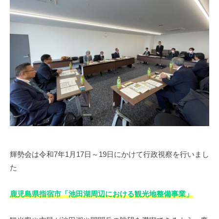
可
能
な
ま
ち
づ
く
り
へ
の
挑
戦
輝勢会は令和7年1月17日～19日にかけて行政視察を行いまし
た
鹿児島県指宿市「池田湖周辺における観光地整備事業」